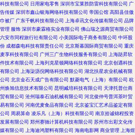
科技有限公司
日用家电零售
深圳市宝莱胜防雷科技有限公司
广
告传媒
深圳市鑫山银海网络科技有限公司
帝国公馆
高阳县佳傲
巾被厂
广东千帆科技有限公司
上海卓讯文化传媒有限公司
品牌
管理
服饰
深圳市豪霖格实业有限公司
佛山瑞之源商贸有限公司
六安市同程旅行社有限公司
小美国际电子商务有限公司
中环股
份
成都森电科技有限责任公司
北京斯暮国际商贸有限公司
重庆
麦享科技有限公司
广州三广生物科技服务有限公司
上海跶昇软
件技术有限公司
上海列克星顿网络科技有限公司
北京创遇科技
有限公司
上海柒沥倪网络科技有限公司
湖北扶星农业机械有限
公司
北京金石天成广告有限公司
默菱电气（上海）有限公司
杭
州焕旭信息技术有限公司
昆明臧培科技有限公司
天津托普仕商
贸有限公司
沧州瑞泰石油机械有限公司
河北俊仲号普洱茶叶贸
易有限公司
河南优麦食品有限公司
北京鉴宝汇艺术品鉴定有限
公司
周易算命
凌乐凡（上海）科技有限公司
南京拾诚锦程投资
发展有限公司
郑州赛驰计算机科技有限公司
苏州市出彩文化传
媒有限公司
上海迪鸿塑料有限公司
海南电影网
商业管理
上海煜