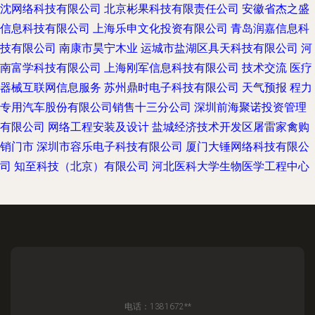
沈网络科技有限公司
北京彬果科技有限责任公司
安徽省杰之盛
信息科技有限公司
上海乐申文化投资有限公司
青岛润嘉信息科
技有限公司
南康市昊宁木业
运城市盐湖区具天科技有限公司
河
南富学科技有限公司
上海刚军信息科技有限公司
技术交流
医疗
器械互联网信息服务
苏州鼎时电子科技有限公司
天气预报
程力
专用汽车股份有限公司销售十三分公司
深圳前海聚诺投资管理
有限公司
网络工程安装及设计
盐城经济技术开发区屠雷家禽购
销门市
深圳市容乐电子科技有限公司
厦门大锤网络科技有限公
司
知至科技（北京）有限公司
河北医科大学生物医学工程中心
电话：1381672**