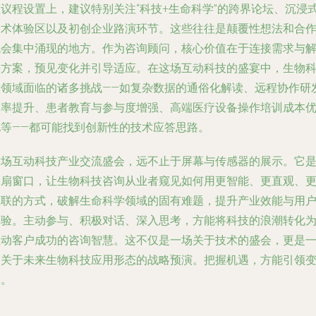
在议程设置上，建议特别关注“科技+生命科学”的跨界论坛、沉浸
技术体验区以及初创企业路演环节。这些往往是颠覆性想法和合
机会集中涌现的地方。作为咨询顾问，核心价值在于连接需求与
决方案，预见变化并引导适应。在这场互动科技的盛宴中，生物
技领域面临的诸多挑战——如复杂数据的通俗化解读、远程协作研
效率提升、患者教育与参与度增强、高端医疗设备操作培训成本
化等——都可能找到创新性的技术应答思路。
这场互动科技产业交流盛会，远不止于屏幕与传感器的展示。它
一扇窗口，让生物科技咨询从业者窥见如何用更智能、更直观、
互联的方式，破解生命科学领域的固有难题，提升产业效能与用
体验。主动参与、积极对话、深入思考，方能将科技的浪潮转化
推动客户成功的咨询智慧。这不仅是一场关于技术的盛会，更是
场关于未来生物科技应用形态的战略预演。把握机遇，方能引领
革。