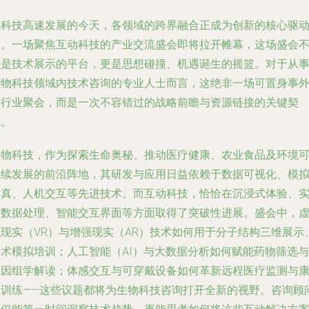
在科技高速发展的今天，各领域的跨界融合正成为创新的核心驱
力。一场聚焦互动科技的产业交流盛会即将拉开帷幕，这场盛会
仅是技术展示的平台，更是思想碰撞、机遇诞生的摇篮。对于从
生物科技领域内技术咨询的专业人士而言，这绝非一场可置身事
的行业聚会，而是一次不容错过的战略前瞻与资源链接的关键契
机。
生物科技，作为探索生命奥秘、推动医疗健康、农业食品及环境
持续发展的前沿阵地，其研发与应用日益依赖于数据可视化、模
仿真、人机交互等先进技术。而互动科技，恰恰在沉浸式体验、
时数据处理、智能交互界面等方面取得了突破性进展。盛会中，
拟现实（VR）与增强现实（AR）技术如何用于分子结构三维展示
手术模拟培训；人工智能（AI）与大数据分析如何赋能药物筛选与
基因组学解读；体感交互与可穿戴设备如何革新远程医疗监测与
复训练——这些议题都将为生物科技咨询打开全新的视野。咨询顾