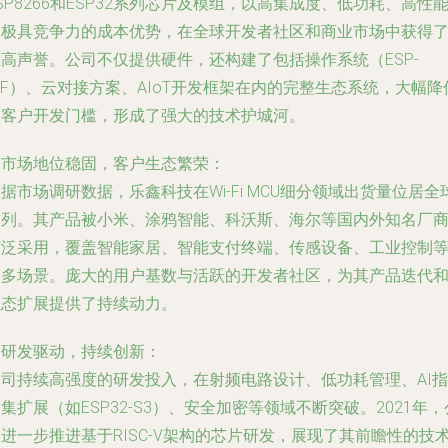
SP8266和ESP32系列芯片及模组，以高集成度、低功耗、高性
和极具竞争力的成本优势，在全球开发者社区和商业市场中获得
高声誉。公司不仅提供硬件，还构建了包括操作系统（ESP-
DF）、云对接方案、AIoT开发框架在内的完整生态系统，大幅降
了客户开发门槛，形成了强大的技术护城河。
.
市场地位稳固，客户生态繁荣
：
据市场调研数据，乐鑫科技在Wi-Fi MCU细分领域出货量位居全
前列。其产品被小米、涂鸦智能、科沃斯、海尔等国内外知名厂
广泛采用，覆盖智能家居、智能支付终端、传感设备、工业控制
众多场景。庞大的用户基数与活跃的开发者社区，为其产品迭代
生态扩展提供了持续动力。
.
研发驱动，持续创新
：
公司持续高强度的研发投入，在射频电路设计、低功耗管理、AI指
集扩展（如ESP32-S3）、安全加密等领域不断突破。2021年，
进一步推进基于RISC-V架构的芯片研发，展现了其前瞻性的技