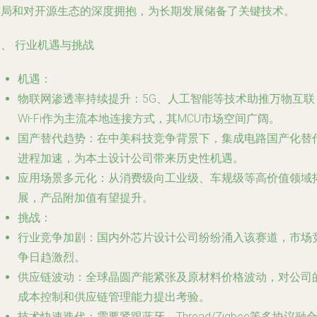
布局和对开源生态的深度拥抱，为长期发展储备了关键技术。
、 行业机遇与挑战
机遇
：
物联网渗透率持续提升
：5G、人工智能等技术助推万物互联
Wi-Fi作为主流本地连接方式，其MCU市场空间广阔。
国产替代趋势
：在中美科技竞争背景下，集成电路国产化替
进程加速，为本土设计公司带来历史性机遇。
应用场景多元化
：从消费级向工业级、车规级等高价值领域
展，产品附加值有望提升。
挑战
：
行业竞争加剧
：国内外芯片设计公司纷纷涌入该赛道，市场
争日趋激烈。
供应链波动
：全球晶圆产能紧张及原材料价格波动，对公司
成本控制和供应链管理能力提出考验。
技术快速迭代
：需要紧跟蓝牙、Thread/Zigbee等多协议融