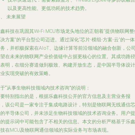
以及更高性能、更低功耗的技术趋势。
、 未来展望
鑫科技在巩固其Wi-Fi MCU市场龙头地位的正朝着“提供物联网整
决方案”的平台型公司迈进。通过深化“芯片-模组-方案-云”的一
服务，并积极探索在AIoT、边缘计算等前沿领域的融合创新，公
有望在未来的物联网产业价值链中占据更核心的位置。其成功路
也表明，在细分赛道做到极致、构建开放生态，是中国半导体设
企业实现突破的有效策略。
于“从事生物科技领域内技术咨询”的说明
：
需要特别指出的是，根据乐鑫科技公开的官方信息及主营业务报
告，该公司是一家专注于
集成电路设计
，特别是物联网无线通信
片的半导体公司，
并未涉足生物科技领域的技术咨询业务
。用户
供的提示词中可能包含了不相关的信息。本文的分析严格基于乐
科技在MCU及物联网通信领域的实际业务与市场表现。